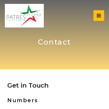
Vai
MA
al
ME
contenuto
Contact
Get in Touch
Numbers