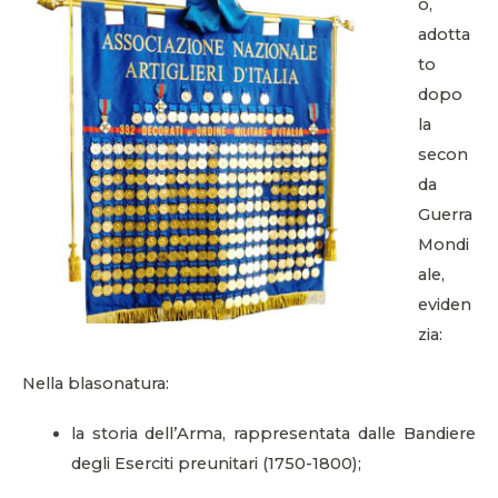
o,
adotta
to
dopo
la
secon
da
Guerra
Mondi
ale,
eviden
zia:
Nella blasonatura:
la storia dell’Arma, rappresentata dalle Bandiere
degli Eserciti preunitari (1750-1800);